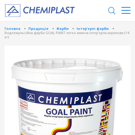
Головна
Продукція
Фарби
Інтер'єрні фарби
Водоемульсійна фарба GOAL PAINT легко миюча інтер'єрна акрилова (14
кг)