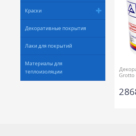
Краски
Декоративные покрытия
Лаки для покрытий
Материалы для
Декор
теплоизоляции
Grotto
286